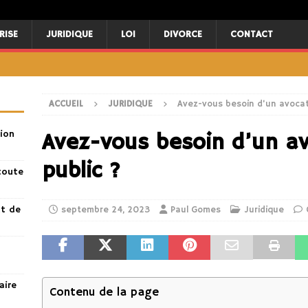
RISE
JURIDIQUE
LOI
DIVORCE
CONTACT
ACCUEIL
JURIDIQUE
Avez-vous besoin d’un avocat 
ion
Avez-vous besoin d’un av
public ?
toute
nt de
septembre 24, 2023
Paul Gomes
Juridique
aire
Contenu de la page