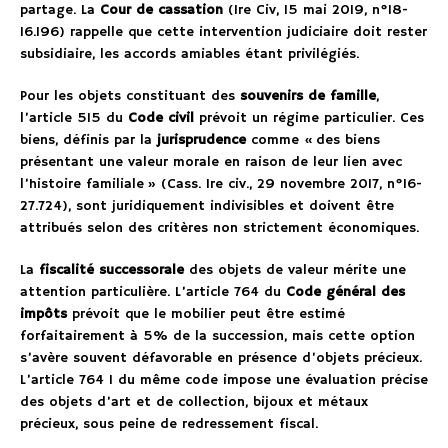
partage. La
Cour de cassation
(1re Civ, 15 mai 2019, n°18-
16.196) rappelle que cette intervention judiciaire doit rester
subsidiaire, les accords amiables étant privilégiés.
Pour les objets constituant des
souvenirs de famille
,
l’article 515 du
Code civil
prévoit un régime particulier. Ces
biens, définis par la
jurisprudence
comme « des biens
présentant une valeur morale en raison de leur lien avec
l’histoire familiale » (Cass. 1re civ., 29 novembre 2017, n°16-
27.724), sont juridiquement indivisibles et doivent être
attribués selon des critères non strictement économiques.
La
fiscalité successorale
des objets de valeur mérite une
attention particulière. L’article 764 du
Code général des
impôts
prévoit que le mobilier peut être estimé
forfaitairement à 5% de la succession, mais cette option
s’avère souvent défavorable en présence d’objets précieux.
L’article 764 I du même code impose une évaluation précise
des objets d’art et de collection, bijoux et métaux
précieux, sous peine de redressement fiscal.