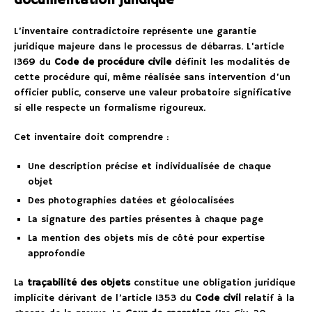
documentation juridique
L’inventaire contradictoire représente une garantie
juridique majeure dans le processus de débarras. L’article
1369 du
Code de procédure civile
définit les modalités de
cette procédure qui, même réalisée sans intervention d’un
officier public, conserve une valeur probatoire significative
si elle respecte un formalisme rigoureux.
Cet inventaire doit comprendre :
Une description précise et individualisée de chaque
objet
Des photographies datées et géolocalisées
La signature des parties présentes à chaque page
La mention des objets mis de côté pour expertise
approfondie
La
traçabilité des objets
constitue une obligation juridique
implicite dérivant de l’article 1353 du
Code civil
relatif à la