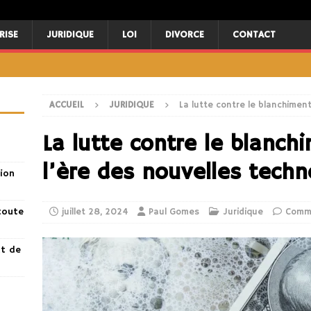
RISE
JURIDIQUE
LOI
DIVORCE
CONTACT
ACCUEIL
JURIDIQUE
La lutte contre le blanchimen
La lutte contre le blanch
l’ère des nouvelles techn
ion
toute
juillet 28, 2024
Paul Gomes
Juridique
Comme
nt de