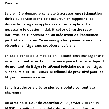
l’assuré :
La première démarche consiste à adresser une
réclamation
écrite
au service client de l’assureur, en rappelant les
dispositions légales applicables et en complétant si
nécessaire le dossier initial. Si cette démarche reste
infructueuse, l’intervention du
médiateur de l’assurance
peut être sollicitée. Ce recours gratuit permet souvent de
résoudre le litige sans procédure judiciaire.
En cas d’échec de la médiation, l’assuré peut envisager une
action contentieuse. La compétence juridictionnelle dépend
du montant du litige : le
tribunal judiciaire
pour les litiges
supérieurs à 10 000 euros, le
tribunal de proximité
pour les
litiges inférieurs à ce seuil.
La
jurisprudence
a précisé plusieurs points contentieux
récurrents :
Un arrêt de la
Cour de cassation
du 13 janvier 2011 (n°09-
16.521) a confirmé que le délai de trois mois prévu par