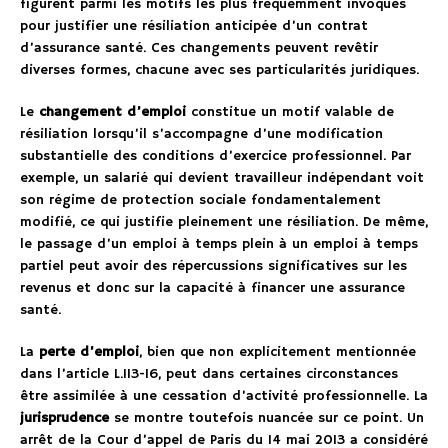
figurent parmi les motifs les plus fréquemment invoqués
pour justifier une résiliation anticipée d’un contrat
d’assurance santé. Ces changements peuvent revêtir
diverses formes, chacune avec ses particularités juridiques.
Le
changement d’emploi
constitue un motif valable de
résiliation lorsqu’il s’accompagne d’une modification
substantielle des conditions d’exercice professionnel. Par
exemple, un salarié qui devient travailleur indépendant voit
son régime de protection sociale fondamentalement
modifié, ce qui justifie pleinement une résiliation. De même,
le passage d’un emploi à temps plein à un emploi à temps
partiel peut avoir des répercussions significatives sur les
revenus et donc sur la capacité à financer une assurance
santé.
La
perte d’emploi
, bien que non explicitement mentionnée
dans l’article L.113-16, peut dans certaines circonstances
être assimilée à une cessation d’activité professionnelle. La
jurisprudence
se montre toutefois nuancée sur ce point. Un
arrêt de la Cour d’appel de Paris du 14 mai 2013 a considéré