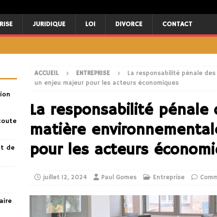
RISE
JURIDIQUE
LOI
DIVORCE
CONTACT
ACCUEIL
ENTREPRISE
La responsabilité pénale des
un enjeu majeur pour les acteurs économiques
ion
La responsabilité pénale 
toute
matière environnementale
pour les acteurs économ
nt de
juillet 12, 2024
Paul Gomes
Entreprise
Comm
aire