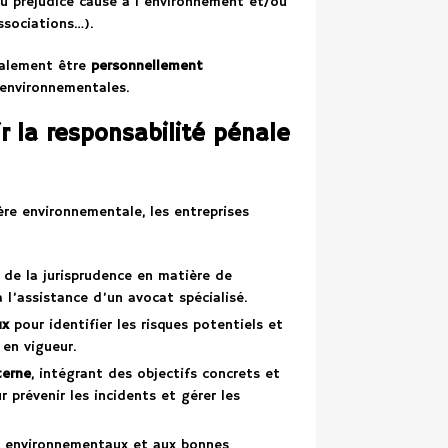
du préjudice causé à l’environnement et/ou
associations…).
également être
personnellement
environnementales.
r la responsabilité pénale
ère environnementale, les entreprises
t de la jurisprudence en matière de
l’assistance d’un avocat spécialisé.
ux
pour identifier les risques potentiels et
 en vigueur.
terne
, intégrant des objectifs concrets et
 prévenir les incidents et gérer les
 environnementaux et aux bonnes