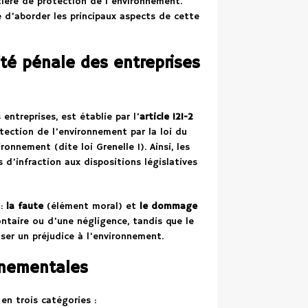
tière de protection de l’environnement.
e d’aborder les principaux aspects de cette
té pénale des entreprises
entreprises, est établie par l’
article 121-2
otection de l’environnement par la loi du
onnement (dite loi Grenelle I). Ainsi, les
d’infraction aux dispositions législatives
 :
la faute
(élément moral) et
le dommage
ontaire ou d’une négligence, tandis que le
er un préjudice à l’environnement.
onnementales
en trois catégories :