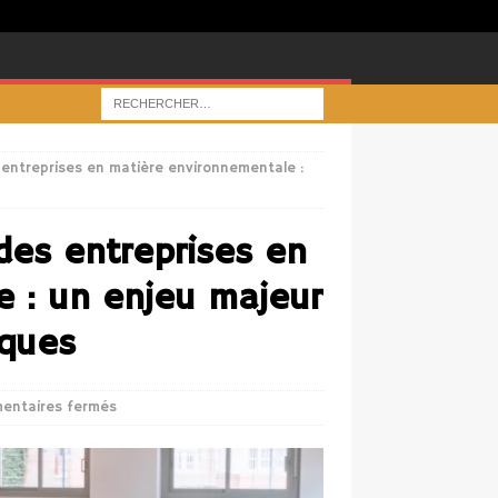
 entreprises en matière environnementale :
des entreprises en
 : un enjeu majeur
iques
entaires fermés