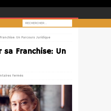
 Franchise: Un Parcours Juridique
r sa Franchise: Un
taires fermés