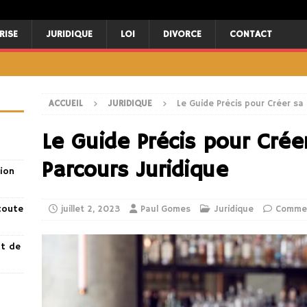
RISE
JURIDIQUE
LOI
DIVORCE
CONTACT
ACCUEIL
JURIDIQUE
Le Guide Précis pour Créer sa
Le Guide Précis pour Crée
Parcours Juridique
ion
toute
juillet 2, 2023
Paul Gomes
Juridique
Commen
nt de