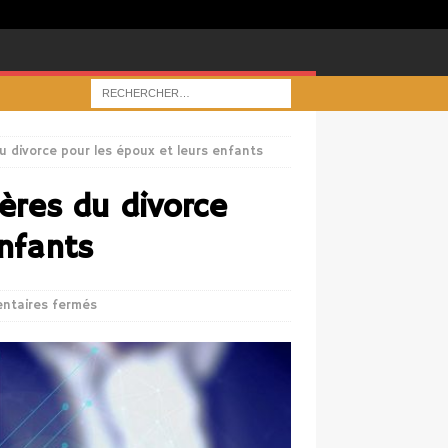
 divorce pour les époux et leurs enfants
ères du divorce
enfants
ntaires fermés