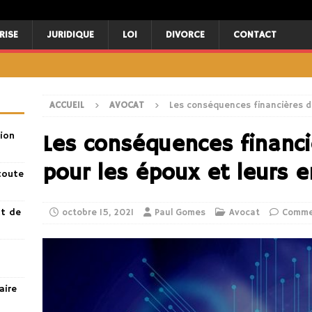
RISE
JURIDIQUE
LOI
DIVORCE
CONTACT
ACCUEIL
AVOCAT
Les conséquences financières du
ion
Les conséquences financi
pour les époux et leurs 
toute
nt de
octobre 15, 2021
Paul Gomes
Avocat
Comme
aire