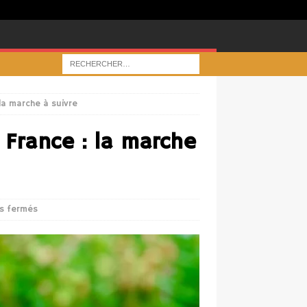
 la marche à suivre
n France : la marche
s fermés