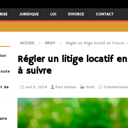
RISE
JURIDIQUE
LOI
DIVORCE
CONTACT
ACCUEIL
DROIT
Régler un litige locatif en France :
ion
Régler un litige locatif e
à suivre
toute
nt de
mai 5, 2024
Paul Gomes
Droit
Commentaire
aire