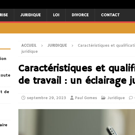
RISE
JURIDIQUE
LOI
DIVORCE
CONTACT
ACCUEIL
JURIDIQUE
Caractéristiques et qualificat
juridique
ion
Caractéristiques et qualif
toute
de travail : un éclairage j
nt de
septembre 29, 2023
Paul Gomes
Juridique
aire