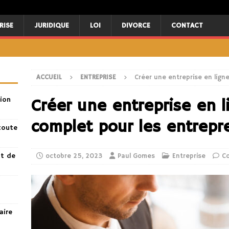
RISE
JURIDIQUE
LOI
DIVORCE
CONTACT
ACCUEIL
ENTREPRISE
Créer une entreprise en lign
ion
Créer une entreprise en l
complet pour les entrepr
toute
nt de
octobre 25, 2023
Paul Gomes
Entreprise
C
aire