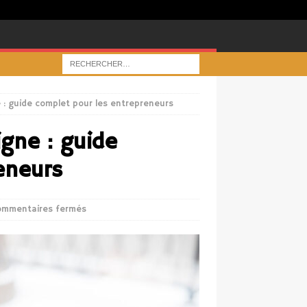
e : guide complet pour les entrepreneurs
igne : guide
eneurs
ommentaires fermés