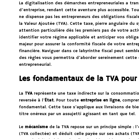
La digitalisation des démarches entrepreneuriales a tra
d’entreprise, rendant cette aventure plus accessible. Tou
ne dispense pas les entrepreneurs des obligations fiscal
la Valeur Ajoutée (TVA). Cette taxe, pierre angulaire du s
attention particulière dès les premiers pas de votre act
identifier votre régime applicable et anticiper vos oblig
majeur pour assurer la conformité fiscale de votre entre
financière. Naviguer dans ce labyrinthe fiscal peut semb
des règles vous permettra d’aborder sereinement cette 
entrepreneurial.
Les fondamentaux de la TVA pour l
La
TVA
représente une taxe indirecte sur la consommation
reversée à l’
État
. Pour toute
entreprise en ligne
, compre
fondamental. Cette taxe s’applique aux livraisons de bie
titre onéreux par un assujetti agissant en tant que tel.
Le
mécanisme
de la TVA repose sur un principe simple : l’
(TVA collectée) et déduit celle payée sur ses achats (TVA