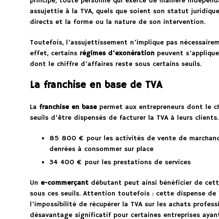
principe, toute personne qui exerce de manière indépen
assujettie à la TVA, quels que soient son statut juridiqu
directs et la forme ou la nature de son intervention.
Toutefois, l’assujettissement n’implique pas nécessairem
effet, certains
régimes d’exonération
peuvent s’applique
dont le chiffre d’affaires reste sous certains seuils.
La franchise en base de TVA
La
franchise en base
permet aux entrepreneurs dont le ch
seuils d’être dispensés de facturer la TVA à leurs clients.
85 800 € pour les activités de vente de marchand
denrées à consommer sur place
34 400 € pour les prestations de services
Un
e-commerçant
débutant peut ainsi bénéficier de cett
sous ces seuils. Attention toutefois : cette dispense d
l’impossibilité de récupérer la TVA sur les achats profess
désavantage significatif pour certaines entreprises ayan