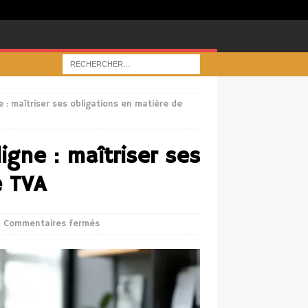
e : maîtriser ses obligations en matière de
igne : maîtriser ses
e TVA
Commentaires fermés