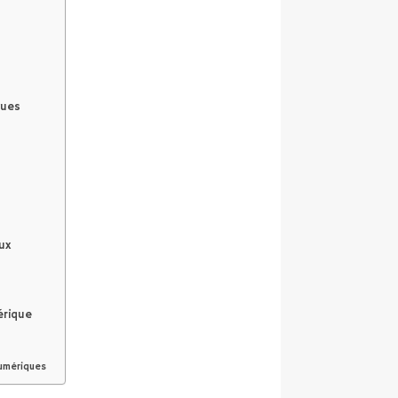
ques
ux
érique
numériques