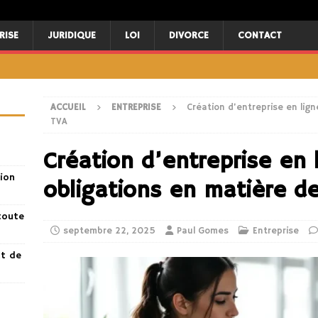
RISE
JURIDIQUE
LOI
DIVORCE
CONTACT
ACCUEIL
ENTREPRISE
Création d’entreprise en lign
TVA
Création d’entreprise en l
ion
obligations en matière d
toute
septembre 22, 2025
Paul Gomes
Entreprise
nt de