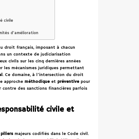
 civile
nités d’amélioration
du droit français, imposant à chacun
ns un contexte de judiciarisation
x civils sur les cinq dernières années
ser les mécanismes juridiques permettant
al
. Ce domaine, à l’intersection du droit
une approche
méthodique
et
préventive
pour
r contre des sanctions financières parfois
sponsabilité civile et
x
piliers
majeurs codifiés dans le Code civil.