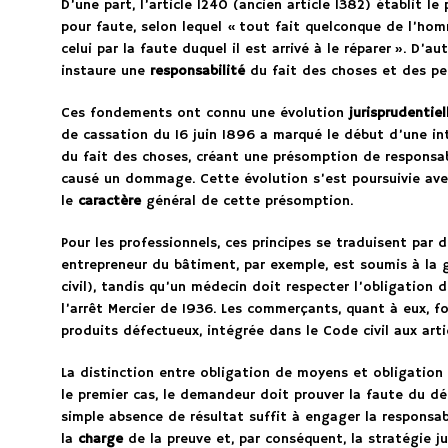
D’une part, l’article 1240 (ancien article 1382) établit le 
pour faute, selon lequel « tout fait quelconque de l’h
celui par la faute duquel il est arrivé à le réparer ». D’aut
instaure une
responsabilité
du fait des choses et des pe
Ces fondements ont connu une évolution
jurisprudentiel
de cassation du 16 juin 1896 a marqué le début d’une int
du fait des choses, créant une présomption de responsab
causé un dommage. Cette évolution s’est poursuivie avec
le
caractère
général de cette présomption.
Pour les professionnels, ces principes se traduisent par 
entrepreneur du bâtiment, par exemple, est soumis à la 
civil), tandis qu’un médecin doit respecter l’obligation
l’arrêt Mercier de 1936. Les commerçants, quant à eux, f
produits défectueux, intégrée dans le Code civil aux arti
La distinction entre obligation de moyens et obligatio
le premier cas, le demandeur doit prouver la faute du dé
simple absence de résultat suffit à engager la responsab
la
charge
de la preuve et, par conséquent, la stratégie j