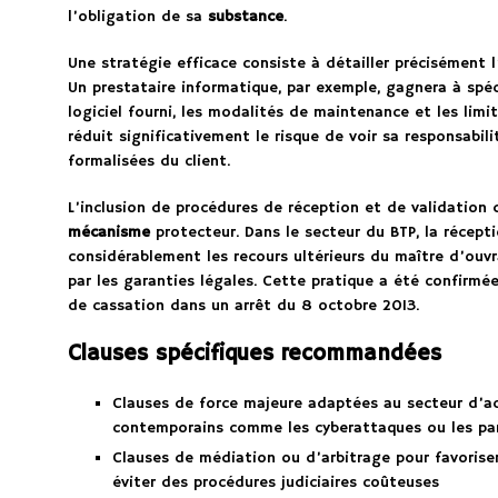
l’obligation de sa
substance
.
Une stratégie efficace consiste à détailler précisément 
Un prestataire informatique, par exemple, gagnera à spéc
logiciel fourni, les modalités de maintenance et les limi
réduit significativement le risque de voir sa responsabi
formalisées du client.
L’inclusion de procédures de réception et de validation 
mécanisme
protecteur. Dans le secteur du BTP, la récepti
considérablement les recours ultérieurs du maître d’ouv
par les garanties légales. Cette pratique a été confirmée
de cassation dans un arrêt du 8 octobre 2013.
Clauses spécifiques recommandées
Clauses de force majeure adaptées au secteur d’ac
contemporains comme les cyberattaques ou les p
Clauses de médiation ou d’arbitrage pour favorise
éviter des procédures judiciaires coûteuses