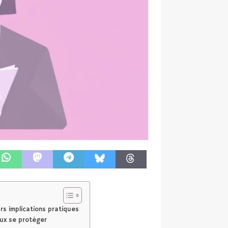
urs implications pratiques
eux se protéger