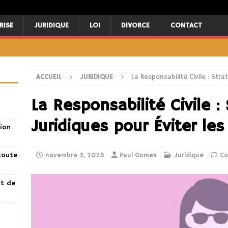
RISE
JURIDIQUE
LOI
DIVORCE
CONTACT
ACCUEIL
JURIDIQUE
La Responsabilité Civile : Str
La Responsabilité Civile :
Juridiques pour Éviter le
ion
toute
novembre 3, 2025
Paul Gomes
Juridique
Co
nt de