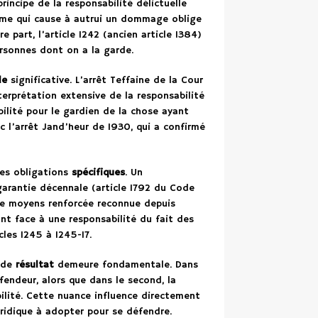
principe de la responsabilité délictuelle
omme qui cause à autrui un dommage oblige
re part, l’article 1242 (ancien article 1384)
rsonnes dont on a la garde.
le
significative. L’arrêt Teffaine de la Cour
erprétation extensive de la responsabilité
ilité pour le gardien de la chose ayant
 l’arrêt Jand’heur de 1930, qui a confirmé
des obligations
spécifiques
. Un
garantie décennale (article 1792 du Code
 de moyens renforcée reconnue depuis
ont face à une responsabilité du fait des
cles 1245 à 1245-17.
n de
résultat
demeure fondamentale. Dans
fendeur, alors que dans le second, la
ilité. Cette nuance influence directement
uridique à adopter pour se défendre.