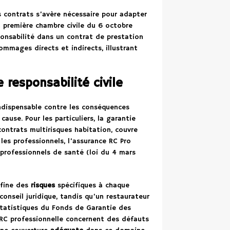
s contrats s’avère nécessaire pour adapter
la première chambre civile du 6 octobre
ponsabilité dans un contrat de prestation
ommages directs et indirects, illustrant
 responsabilité civile
dispensable contre les conséquences
ause. Pour les particuliers, la garantie
 contrats multirisques habitation, couvre
es professionnels, l’assurance RC Pro
professionnels de santé (loi du 4 mars
 fine des
risques
spécifiques à chaque
conseil juridique, tandis qu’un restaurateur
 statistiques du Fonds de Garantie des
 RC professionnelle concernent des défauts