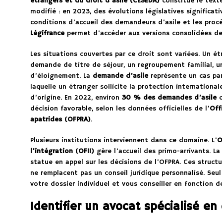
étrangers et du droit d’asile (CESEDA)
constitue le texte
modifié : en 2023, des évolutions législatives significa
conditions d’accueil des demandeurs d’asile et les procé
Légifrance
permet d’accéder aux versions consolidées de
Les situations couvertes par ce droit sont variées. Un é
demande de titre de séjour, un regroupement familial, u
d’éloignement. La
demande d’asile
représente un cas part
laquelle un étranger sollicite la protection internationa
d’origine. En 2022, environ
30 % des demandes d’asile
d
décision favorable, selon les données officielles de l’
Off
apatrides (OFPRA)
.
Plusieurs institutions interviennent dans ce domaine. L’
O
l’intégration (OFII)
gère l’accueil des primo-arrivants. L
statue en appel sur les décisions de l’OFPRA. Ces structu
ne remplacent pas un conseil juridique personnalisé. Seu
votre dossier individuel et vous conseiller en fonction de
Identifier un avocat spécialisé en