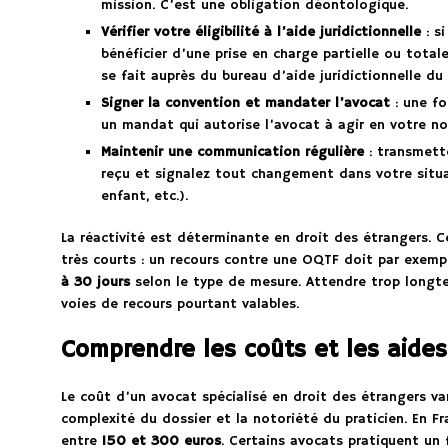
mission. C’est une obligation déontologique.
Vérifier votre éligibilité à l’aide juridictionnelle
: s
bénéficier d’une prise en charge partielle ou total
se fait auprès du bureau d’aide juridictionnelle du
Signer la convention et mandater l’avocat
: une fo
un mandat qui autorise l’avocat à agir en votre n
Maintenir une communication régulière
: transmett
reçu et signalez tout changement dans votre situat
enfant, etc.).
La réactivité est déterminante en droit des étrangers. 
très courts : un recours contre une OQTF doit par exem
à 30 jours
selon le type de mesure. Attendre trop longt
voies de recours pourtant valables.
Comprendre les coûts et les aides
Le coût d’un avocat spécialisé en droit des étrangers vari
complexité du dossier et la notoriété du praticien. En Fra
entre
150 et 300 euros
. Certains avocats pratiquent un