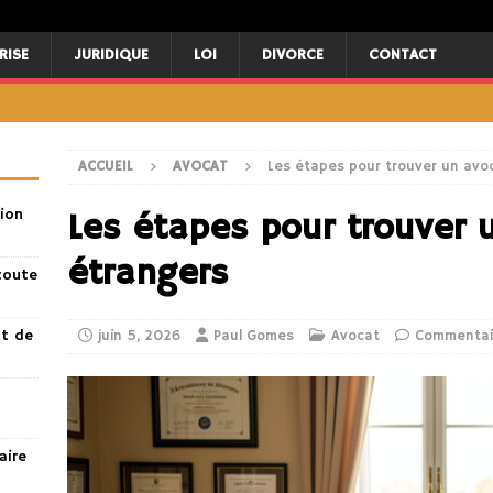
RISE
JURIDIQUE
LOI
DIVORCE
CONTACT
ACCUEIL
AVOCAT
Les étapes pour trouver un avoc
ion
Les étapes pour trouver 
étrangers
toute
nt de
juin 5, 2026
Paul Gomes
Avocat
Commentai
aire