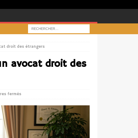
at droit des étrangers
un avocat droit des
res fermés