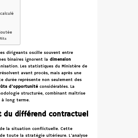
calculé
ajoutée
lits
es dirigeants oscille souvent entre
hes binaires ignorent la
dimension
nisation. Les statistiques du Ministère de
résolvent avant procès, mais après une
te durée représente non seulement des
ûts d’opportunité
considérables. La
hodologie structurée, combinant maîtrise
e à long terme.
t du différend contractuel
e la situation conflictuelle. Cette
de toute la stratégie ultérieure. L’analyse