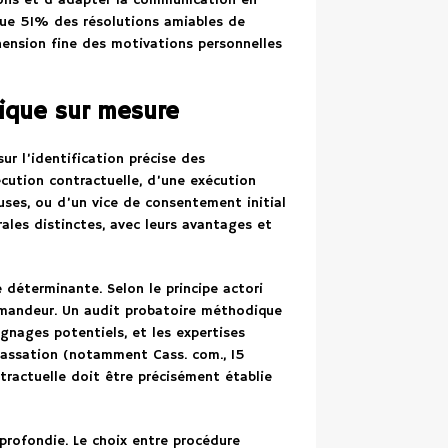
ions et d’adapter la communication en
ue 51% des résolutions amiables de
hension fine des motivations personnelles
dique sur mesure
ur l’identification précise des
écution contractuelle, d’une exécution
uses, ou d’un vice de consentement initial
rales distinctes, avec leurs avantages et
déterminante. Selon le principe actori
emandeur. Un audit probatoire méthodique
gnages potentiels, et les expertises
cassation (notamment Cass. com., 15
ntractuelle doit être précisément établie
rofondie. Le choix entre procédure