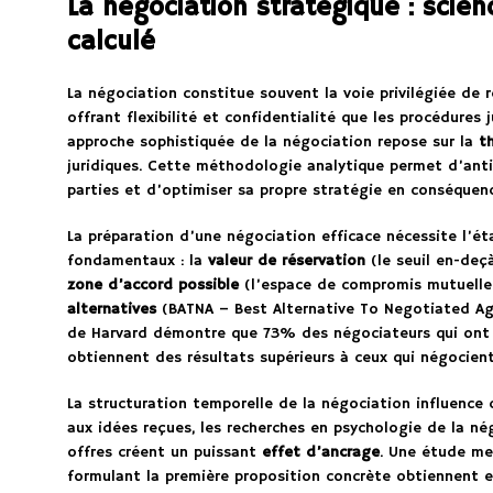
La négociation stratégique : scie
calculé
La négociation constitue souvent la voie privilégiée de r
offrant flexibilité et confidentialité que les procédures 
approche sophistiquée de la négociation repose sur la
t
juridiques. Cette méthodologie analytique permet d’ant
parties et d’optimiser sa propre stratégie en conséquen
La préparation d’une négociation efficace nécessite l’ét
fondamentaux : la
valeur de réservation
(le seuil en-deçà
zone d’accord possible
(l’espace de compromis mutuelle
alternatives
(BATNA – Best Alternative To Negotiated Ag
de Harvard démontre que 73% des négociateurs qui ont 
obtiennent des résultats supérieurs à ceux qui négocient
La structuration temporelle de la négociation influence
aux idées reçues, les recherches en psychologie de la n
offres créent un puissant
effet d’ancrage
. Une étude men
formulant la première proposition concrète obtiennent e