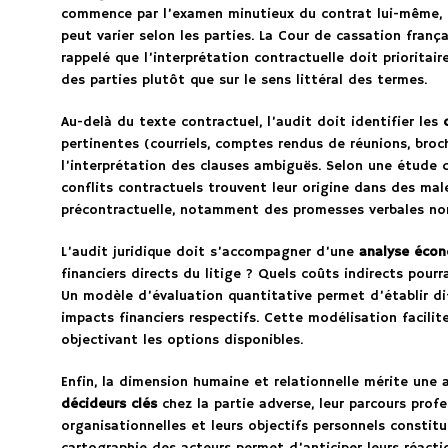
commence par l’examen minutieux du contrat lui-même, 
peut varier selon les parties. La Cour de cassation franç
rappelé que l’interprétation contractuelle doit prioritai
des parties plutôt que sur le sens littéral des termes.
Au-delà du texte contractuel, l’audit doit identifier les
pertinentes (courriels, comptes rendus de réunions, broc
l’interprétation des clauses ambiguës. Selon une étude d
conflits contractuels trouvent leur origine dans des ma
précontractuelle, notamment des promesses verbales non 
L’audit juridique doit s’accompagner d’une
analyse éco
financiers directs du litige ? Quels coûts indirects pou
Un modèle d’évaluation quantitative permet d’établir dif
impacts financiers respectifs. Cette modélisation facilite
objectivant les options disponibles.
Enfin, la dimension humaine et relationnelle mérite une a
décideurs clés
chez la partie adverse, leur parcours profe
organisationnelles et leurs objectifs personnels constit