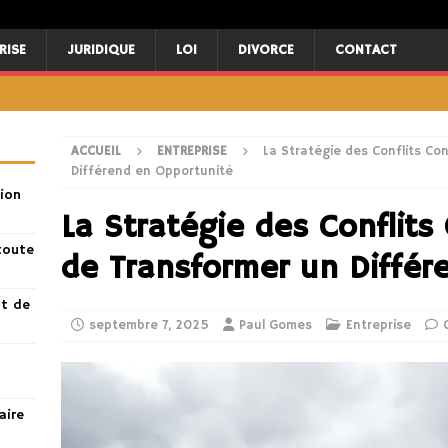
RISE
JURIDIQUE
LOI
DIVORCE
CONTACT
ACCUEIL
ENTREPRISE
La Stratégie des Conflits Con
Différend en Opportunité
ion
La Stratégie des Conflits 
toute
de Transformer un Différ
nt de
septembre 7, 2025
Paul Gomes
Entreprise
aire