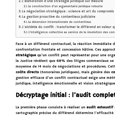
L’élaboration d’une stratégie juridique sur mesure
La construction d’un argumentaire juridique robuste
La négociation stratégique : science et art du compromis 
La gestion proactive du contentieux judiciaire
La dimension internationale du contentieux
L’alchimie du conflit : transformer le différend en valeur 
L’intelligence collective au service de la résolution des conf
Face à un différend contractuel, la réaction immédiate d
confrontation frontale et concession hâtive. Ces approc
stratégique
qu’un conflit peut représenter pour une orga
la Justice révèlent que 68% des litiges commerciaux se 
moyenne de 14 mois de négociations et procédures. Cet
coûts directs
(honoraires juridiques), mais génère des
co
gestion efficace d’un conflit contractuel exige une mét
juridique, intelligence émotionnelle et vision stratégiqu
Décryptage initial : l’audit comple
La première phase consiste à réaliser un
audit exhaustif
d
cartographie précise du différend détermine l’efficacité 