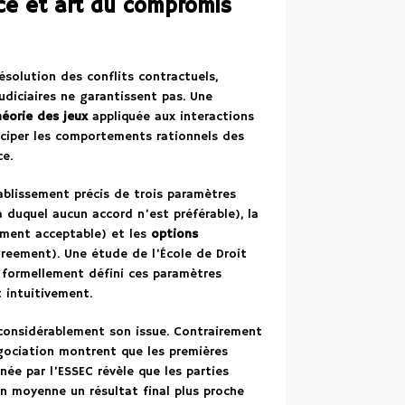
nce et art du compromis
ésolution des conflits contractuels,
judiciaires ne garantissent pas. Une
héorie des jeux
appliquée aux interactions
iciper les comportements rationnels des
ce.
ablissement précis de trois paramètres
 duquel aucun accord n’est préférable), la
ment acceptable) et les
options
reement). Une étude de l’École de Droit
formellement défini ces paramètres
 intuitivement.
 considérablement son issue. Contrairement
égociation montrent que les premières
ée par l’ESSEC révèle que les parties
n moyenne un résultat final plus proche