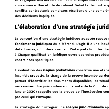
cartographie des acteurs permet d’anticiper leurs réact
conséquence. Une étude du cabinet Deloitte démontre q
conflits contractuels complexes résultent d’une compré
des décideurs impliqués.
L’élaboration d’une stratégie juri
La conception d’une stratégie juridique adaptée repose s
fondements juridiques
du différend. S’agit-il d’une inex
défectueuse, d’un désaccord sur l’interprétation des cla
? Chaque qualification juridique ouvre des voies procédu
contraintes spécifiques.
L’évaluation des
risques probatoires
constitue une étape 
incumbit probatio, la charge de la preuve incombe au d
permet d’identifier les documents disponibles, les témoi
nécessaires. Une jurisprudence constante de la Cour de 
janvier 2020) rappelle que la preuve de l’inexécution co
par celui qui l’invoque.
La stratégie doit intégrer une
analyse juridictionnelle
app