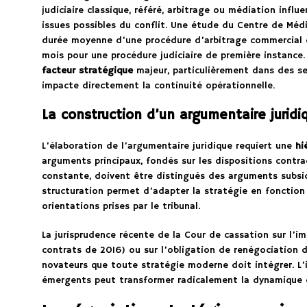
judiciaire classique, référé, arbitrage ou médiation influ
issues possibles du conflit. Une étude du Centre de Médi
durée moyenne d’une procédure d’arbitrage commercial en
mois pour une procédure judiciaire de première instance
facteur stratégique
majeur, particulièrement dans des se
impacte directement la continuité opérationnelle.
La construction d’un argumentaire juridi
L’élaboration de l’argumentaire juridique requiert une
hi
arguments principaux, fondés sur les dispositions contrac
constante, doivent être distingués des arguments subsid
structuration permet d’adapter la stratégie en fonction
orientations prises par le tribunal.
La jurisprudence récente de la Cour de cassation sur l’i
contrats de 2016) ou sur l’obligation de renégociation 
novateurs que toute stratégie moderne doit intégrer. L’
émergents peut transformer radicalement la dynamique d