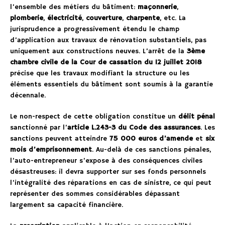
l’ensemble des métiers du bâtiment:
maçonnerie
,
plomberie
,
électricité
,
couverture
,
charpente
, etc. La
jurisprudence a progressivement étendu le champ
d’application aux travaux de rénovation substantiels, pas
uniquement aux constructions neuves. L’arrêt de la
3ème
chambre civile de la Cour de cassation du 12 juillet 2018
précise que les travaux modifiant la structure ou les
éléments essentiels du bâtiment sont soumis à la garantie
décennale.
Le non-respect de cette obligation constitue un
délit pénal
sanctionné par l’
article L.243-3 du Code des assurances
. Les
sanctions peuvent atteindre
75 000 euros d’amende
et
six
mois d’emprisonnement
. Au-delà de ces sanctions pénales,
l’auto-entrepreneur s’expose à des conséquences civiles
désastreuses: il devra supporter sur ses fonds personnels
l’intégralité des réparations en cas de sinistre, ce qui peut
représenter des sommes considérables dépassant
largement sa capacité financière.