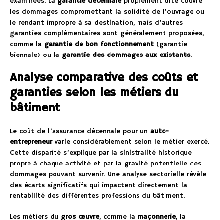
examinées. La
garantie décennale
proprement dite couvre
les dommages compromettant la solidité de l’ouvrage ou
le rendant impropre à sa destination, mais d’autres
garanties complémentaires sont généralement proposées,
comme la
garantie de bon fonctionnement
(garantie
biennale) ou la
garantie des dommages aux existants
.
Analyse comparative des coûts et
garanties selon les métiers du
bâtiment
Le coût de l’assurance décennale pour un
auto-
entrepreneur
varie considérablement selon le métier exercé.
Cette disparité s’explique par la sinistralité historique
propre à chaque activité et par la gravité potentielle des
dommages pouvant survenir. Une analyse sectorielle révèle
des écarts significatifs qui impactent directement la
rentabilité des différentes professions du bâtiment.
Les métiers du
gros œuvre
, comme la
maçonnerie
, la