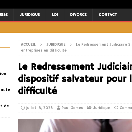
RISE
JURIDIQUE
LOI
DIVORCE
CONTACT
ACCUEIL
JURIDIQUE
Le Redressement Judiciaire Sim
entreprises en difficulté
Le Redressement Judiciair
ion
dispositif salvateur pour 
difficulté
toute
nt de
juillet 13, 2023
Paul Gomes
Juridique
Comme