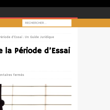
ériode d’Essai : Un Guide Juridique
 la Période d’Essai
ntaires fermés