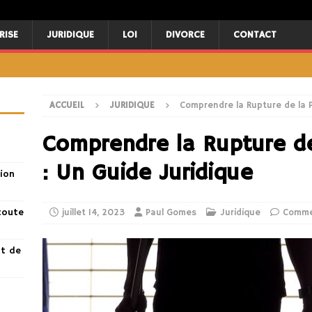
RISE
JURIDIQUE
LOI
DIVORCE
CONTACT
ACCUEIL
JURIDIQUE
Comprendre la Rupture de la P
Comprendre la Rupture de
: Un Guide Juridique
ion
toute
juillet 14, 2023
Paul Gomes
Juridique
Comme
nt de