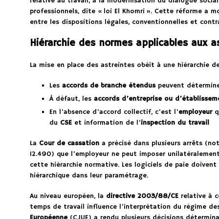
relative au travail, à la modernisation du dialogue socia
professionnels, dite « loi El Khomri ». Cette réforme a m
entre les dispositions légales, conventionnelles et contr
Hiérarchie des normes applicables aux a
La mise en place des astreintes obéit à une hiérarchie d
Les
accords de branche étendus
peuvent détermine
À défaut, les
accords d’entreprise ou d’établissem
En l’absence d’accord collectif, c’est l’
employeur
qu
du
CSE
et information de l’
inspection du travail
La
Cour de cassation
a précisé dans plusieurs arrêts (no
12.490) que l’employeur ne peut imposer unilatéralemen
cette hiérarchie normative. Les logiciels de paie doiven
hiérarchique dans leur paramétrage.
Au niveau européen, la
directive 2003/88/CE
relative à 
temps de travail influence l’interprétation du régime de
Européenne
(CJUE) a rendu plusieurs décisions détermin