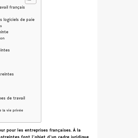
avail français
 logiciels de paie
es
einte
ion
eintes
treintes
es de travail
 la vie privée
r pour les entreprises françaises. À la
streintes font l’objet d’un cadre juridique