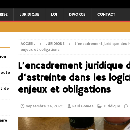
RISE
JURIDIQUE
LOI
DIVORCE
CONTACT
ACCUEIL
JURIDIQUE
L’encadrement juridique des he
enjeux et obligations
ion
L’encadrement juridique 
toute
d’astreinte dans les logic
enjeux et obligations
nt de
septembre 24, 2025
Paul Gomes
Juridique
aire