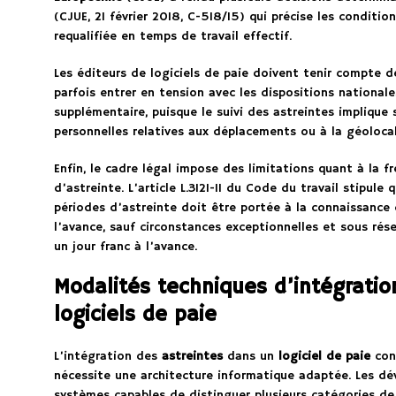
(CJUE, 21 février 2018, C-518/15) qui précise les conditio
requalifiée en temps de travail effectif.
Les éditeurs de logiciels de paie doivent tenir compte 
parfois entrer en tension avec les dispositions nationale
supplémentaire, puisque le suivi des astreintes implique
personnelles relatives aux déplacements ou à la géolocal
Enfin, le cadre légal impose des limitations quant à la f
d’astreinte. L’article L.3121-11 du Code du travail stipul
périodes d’astreinte doit être portée à la connaissance 
l’avance, sauf circonstances exceptionnelles et sous rése
un jour franc à l’avance.
Modalités techniques d’intégratio
logiciels de paie
L’intégration des
astreintes
dans un
logiciel de paie
cons
nécessite une architecture informatique adaptée. Les dé
systèmes capables de distinguer plusieurs catégories de