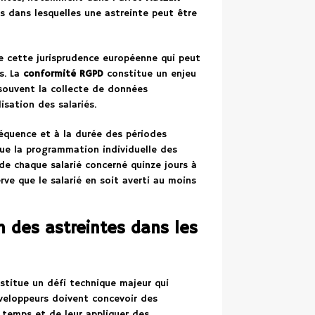
ns dans lesquelles une astreinte peut être
de cette jurisprudence européenne qui peut
s. La
conformité RGPD
constitue un enjeu
 souvent la collecte de données
isation des salariés.
réquence et à la durée des périodes
e que la programmation individuelle des
de chaque salarié concerné quinze jours à
rve que le salarié en soit averti au moins
n des astreintes dans les
titue un défi technique majeur qui
veloppeurs doivent concevoir des
 temps et de leur appliquer des