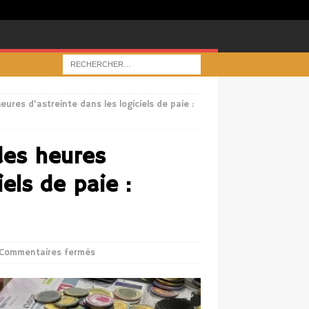
ures d’astreinte dans les logiciels de paie :
des heures
iels de paie :
Commentaires fermés