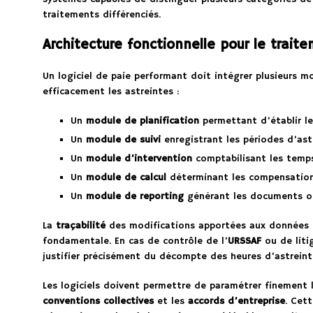
traitements différenciés.
Architecture fonctionnelle pour le trait
Un logiciel de paie performant doit intégrer plusieurs m
efficacement les astreintes :
Un
module de planification
permettant d’établir le
Un
module de suivi
enregistrant les périodes d’ast
Un
module d’intervention
comptabilisant les temps
Un
module de calcul
déterminant les compensations
Un
module de reporting
générant les documents obl
La
traçabilité
des modifications apportées aux données d
fondamentale. En cas de contrôle de l’
URSSAF
ou de liti
justifier précisément du décompte des heures d’astrein
Les logiciels doivent permettre de paramétrer finement l
conventions collectives
et les
accords d’entreprise
. Cet