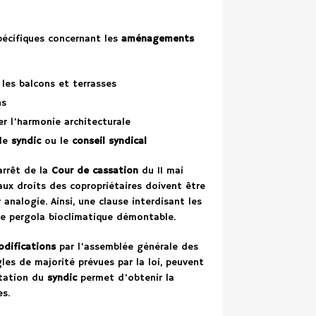
écifiques concernant les
aménagements
 les balcons et terrasses
ns
er l’harmonie architecturale
 le
syndic
ou le
conseil syndical
arrêt de la
Cour de cassation
du 11 mai
 aux droits des copropriétaires doivent être
analogie. Ainsi, une clause interdisant les
ne pergola bioclimatique démontable.
difications
par l’assemblée générale des
es de majorité prévues par la loi, peuvent
ultation du
syndic
permet d’obtenir la
es.