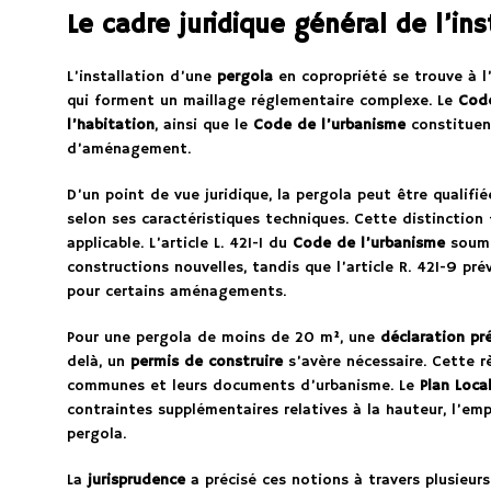
Le cadre juridique général de l’in
L’installation d’une
pergola
en copropriété se trouve à l’
qui forment un maillage réglementaire complexe. Le
Code
l’habitation
, ainsi que le
Code de l’urbanisme
constituent
d’aménagement.
D’un point de vue juridique, la pergola peut être qualifi
selon ses caractéristiques techniques. Cette distinctio
applicable. L’article L. 421-1 du
Code de l’urbanisme
soume
constructions nouvelles, tandis que l’article R. 421-9 pr
pour certains aménagements.
Pour une pergola de moins de 20 m², une
déclaration pr
delà, un
permis de construire
s’avère nécessaire. Cette r
communes et leurs documents d’urbanisme. Le
Plan Loca
contraintes supplémentaires relatives à la hauteur, l’emp
pergola.
La
jurisprudence
a précisé ces notions à travers plusieurs a