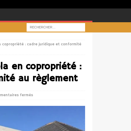
n copropriété : cadre juridique et conformité
la en copropriété :
rmité au règlement
mentaires fermés