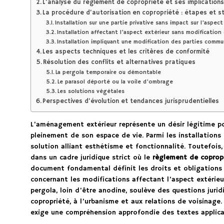
L’analyse du règlement de copropriété et ses implication
La procédure d’autorisation en copropriété : étapes et s
Installation sur une partie privative sans impact sur l’aspect
Installation affectant l’aspect extérieur sans modificatio
Installation impliquant une modification des parties comm
Les aspects techniques et les critères de conformité
Résolution des conflits et alternatives pratiques
La pergola temporaire ou démontable
Le parasol déporté ou la voile d’ombrage
Les solutions végétales
Perspectives d’évolution et tendances jurisprudentielles
L’aménagement extérieur représente un désir légitime po
pleinement de son espace de vie. Parmi les installations 
solution alliant esthétisme et fonctionnalité. Toutefois
dans un cadre juridique strict où le
règlement de coprop
document fondamental définit les droits et obligations
concernant les modifications affectant l’aspect extérieu
pergola, loin d’être anodine, soulève des questions juri
copropriété, à l’urbanisme et aux relations de voisinage
exige une compréhension approfondie des textes applica