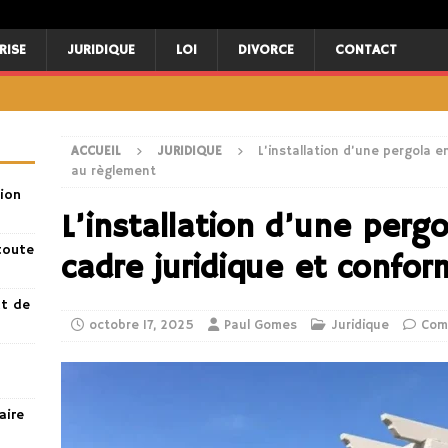
RISE
JURIDIQUE
LOI
DIVORCE
CONTACT
ACCUEIL
JURIDIQUE
L’installation d’une pergola e
au règlement
ion
L’installation d’une pergo
toute
cadre juridique et confo
nt de
octobre 17, 2025
Paul Gomes
Juridique
Com
aire