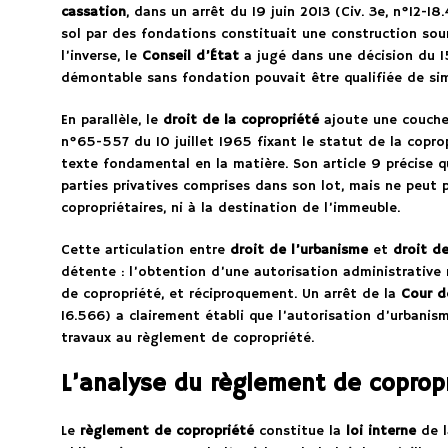
cassation
, dans un arrêt du 19 juin 2013 (Civ. 3e, n°12-1
sol par des fondations constituait une construction sou
l’inverse, le
Conseil d’État
a jugé dans une décision du 1
démontable sans fondation pouvait être qualifiée de s
En parallèle, le
droit de la copropriété
ajoute une couche 
n°65-557 du 10 juillet 1965 fixant le statut de la copro
texte fondamental en la matière. Son article 9 précise 
parties privatives comprises dans son lot, mais ne peut 
copropriétaires, ni à la destination de l’immeuble.
Cette articulation entre
droit de l’urbanisme
et
droit de
détente : l’obtention d’une autorisation administrative
de copropriété, et réciproquement. Un arrêt de la
Cour d
16.566) a clairement établi que l’autorisation d’urbanis
travaux au règlement de copropriété.
L’analyse du règlement de copropr
Le
règlement de copropriété
constitue la
loi interne
de l