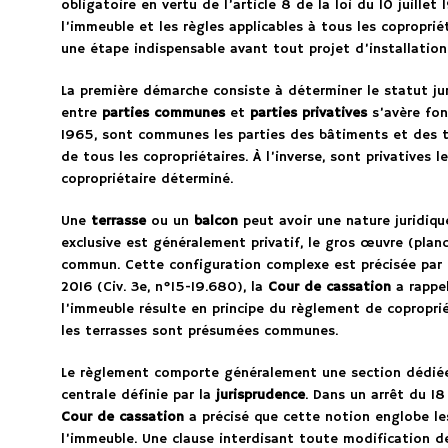
obligatoire en vertu de l’article 8 de la loi du 10 juillet
l’immeuble et les règles applicables à tous les copropri
une étape indispensable avant tout projet d’installation
La première démarche consiste à déterminer le statut jur
entre
parties communes
et
parties privatives
s’avère fond
1965, sont communes les parties des bâtiments et des ter
de tous les copropriétaires. À l’inverse, sont privatives l
copropriétaire déterminé.
Une
terrasse
ou un
balcon
peut avoir une nature juridique
exclusive est généralement privatif, le gros œuvre (pla
commun. Cette configuration complexe est précisée par
2016 (Civ. 3e, n°15-19.680), la
Cour de cassation
a rappel
l’immeuble résulte en principe du règlement de coproprié
les terrasses sont présumées communes.
Le règlement comporte généralement une section dédié
centrale définie par la
jurisprudence
. Dans un arrêt du 18
Cour de cassation
a précisé que cette notion englobe les
l’immeuble. Une clause interdisant toute modification de