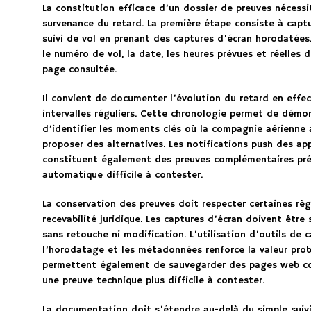
La constitution efficace d’un dossier de preuves nécess
survenance du retard. La première étape consiste à cap
suivi de vol en prenant des captures d’écran horodatée
le numéro de vol, la date, les heures prévues et réelles d
page consultée.
Il convient de documenter l’évolution du retard en effec
intervalles réguliers. Cette chronologie permet de démon
d’identifier les moments clés où la compagnie aérienne 
proposer des alternatives. Les notifications push des app
constituent également des preuves complémentaires préc
automatique difficile à contester.
La conservation des preuves doit respecter certaines règ
recevabilité juridique. Les captures d’écran doivent être
sans retouche ni modification. L’utilisation d’outils d
l’horodatage et les métadonnées renforce la valeur pro
permettent également de sauvegarder des pages web com
une preuve technique plus difficile à contester.
La documentation doit s’étendre au-delà du simple suivi