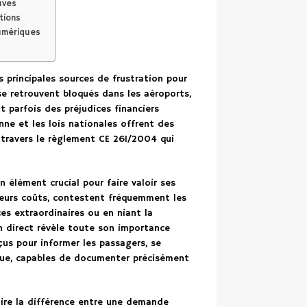
uves
tions
numériques
s principales sources de frustration pour
se retrouvent bloqués dans les aéroports,
t parfois des préjudices financiers
ne et les lois nationales offrent des
ravers le règlement CE 261/2004 qui
 élément crucial pour faire valoir ses
 leurs coûts, contestent fréquemment les
s extraordinaires ou en niant la
 en direct révèle toute son importance
çus pour informer les passagers, se
ique, capables de documenter précisément
faire la différence entre une demande