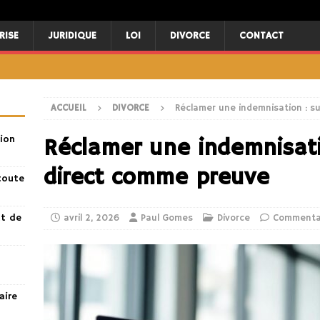
RISE
JURIDIQUE
LOI
DIVORCE
CONTACT
ACCUEIL
DIVORCE
Réclamer une indemnisation : s
ion
Réclamer une indemnisatio
direct comme preuve
toute
nt de
avril 2, 2026
Paul Gomes
Divorce
Commenta
aire