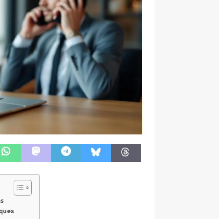
ns
iques