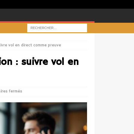
uivre vol en direct comme preuve
n : suivre vol en
ires fermés