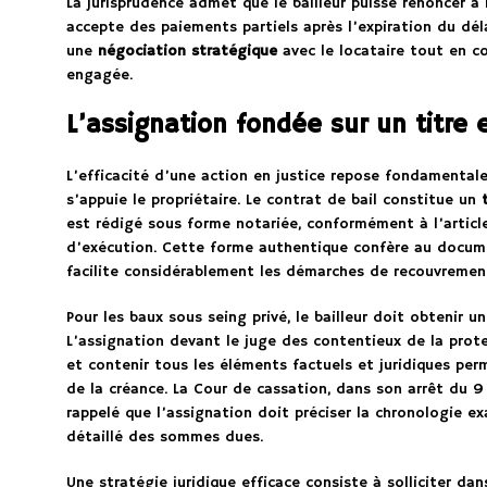
La jurisprudence admet que le bailleur puisse renoncer à l
accepte des paiements partiels après l’expiration du dé
une
négociation stratégique
avec le locataire tout en c
engagée.
L’assignation fondée sur un titre 
L’efficacité d’une action en justice repose fondamental
s’appuie le propriétaire. Le contrat de bail constitue un
est rédigé sous forme notariée, conformément à l’article
d’exécution. Cette forme authentique confère au docu
facilite considérablement les démarches de recouvremen
Pour les baux sous seing privé, le bailleur doit obtenir un
L’assignation devant le juge des contentieux de la prot
et contenir tous les éléments factuels et juridiques perm
de la créance. La Cour de cassation, dans son arrêt du 9
rappelé que l’assignation doit préciser la chronologie 
détaillé des sommes dues.
Une stratégie juridique efficace consiste à solliciter d