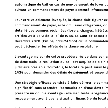
automatique
du bail en cas de non-paiement du loyer ou
suivant un commandement de payer demeuré infructueux
Pour être valablement invoquée, la clause doit figurer e
commandement de payer, acte d’huissier obligatoire, do
détaillé
des sommes réclamées (loyers, charges, intérêts)
articles 24 à 24-2 de la loi de 1989. La Cour de cassati
décembre 2020 (Civ. 3e, n°19-24.566) qu’un commandeme
peut déclencher les effets de la clause résolutoire.
L’avantage majeur de cette procédure réside dans son
c
de deux mois, la résiliation du bail est acquise de plein 
judiciaire préalable. Toutefois, le locataire peut saisir 
(JCP) pour demander des
délais de paiement
et suspendr
Une stratégie efficace consiste à faire délivrer le com
significatif, sans attendre l’accumulation d’une dette i
présente un double avantage : elle manifeste la vigilanc
recouvrement avant que la situation financière du locat