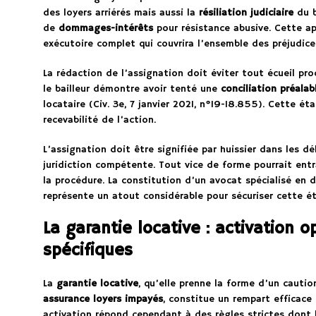
des loyers arriérés mais aussi la
résiliation judiciaire
du b
de
dommages-intérêts
pour résistance abusive. Cette ap
exécutoire complet qui couvrira l’ensemble des préjudice
La rédaction de l’assignation doit éviter tout écueil pro
le bailleur démontre avoir tenté une
conciliation préalab
locataire (Civ. 3e, 7 janvier 2021, n°19-18.855). Cette ét
recevabilité de l’action.
L’assignation doit être signifiée par huissier dans les dé
juridiction compétente. Tout vice de forme pourrait entr
la procédure. La constitution d’un avocat spécialisé en d
représente un atout considérable pour sécuriser cette ét
La garantie locative : activation 
spécifiques
La
garantie locative
, qu’elle prenne la forme d’un cauti
assurance loyers impayés
, constitue un rempart efficace 
activation répond cependant à des règles strictes dont 