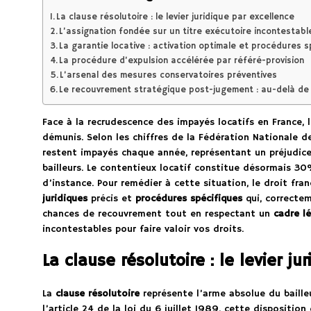
La clause résolutoire : le levier juridique par excellence
L’assignation fondée sur un titre exécutoire incontestabl
La garantie locative : activation optimale et procédures 
La procédure d’expulsion accélérée par référé-provision
L’arsenal des mesures conservatoires préventives
Le recouvrement stratégique post-jugement : au-delà de la
Face à la recrudescence des impayés locatifs en France, 
démunis. Selon les chiffres de la Fédération Nationale d
restent impayés chaque année, représentant un préjudice
bailleurs. Le contentieux locatif constitue désormais 30
d’instance. Pour remédier à cette situation, le droit fra
juridiques
précis et
procédures spécifiques
qui, correctem
chances de recouvrement tout en respectant un
cadre l
incontestables pour faire valoir vos droits.
La clause résolutoire : le levier ju
La
clause résolutoire
représente l’arme absolue du baille
l’article 24 de la loi du 6 juillet 1989, cette dispositio