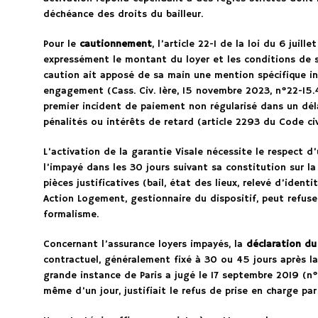
déchéance des droits du bailleur.
Pour le
cautionnement
, l’article 22-1 de la loi du 6 jui
expressément le montant du loyer et les conditions de sa
caution ait apposé de sa main une mention spécifique in
engagement (Cass. Civ. 1ère, 15 novembre 2023, n°22-15.41
premier incident de paiement non régularisé dans un déla
pénalités ou intérêts de retard (article 2293 du Code civi
L’activation de la garantie Visale nécessite le respect d
l’impayé dans les 30 jours suivant sa constitution sur l
pièces justificatives (bail, état des lieux, relevé d’identi
Action Logement, gestionnaire du dispositif, peut refus
formalisme.
Concernant l’assurance loyers impayés, la
déclaration du 
contractuel, généralement fixé à 30 ou 45 jours après la
grande instance de Paris a jugé le 17 septembre 2019 (n°
même d’un jour, justifiait le refus de prise en charge par 