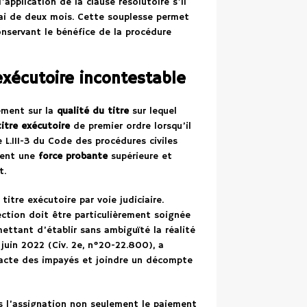
’application de la clause résolutoire s’il
lai de deux mois. Cette souplesse permet
onservant le bénéfice de la procédure
exécutoire incontestable
ement sur la
qualité du titre
sur lequel
titre exécutoire
de premier ordre lorsqu’il
 L.111-3 du Code des procédures civiles
ment une
force probante
supérieure et
t.
 titre exécutoire par voie judiciaire.
ection doit être particulièrement soignée
ettant d’établir sans ambiguïté la réalité
 juin 2022 (Civ. 2e, n°20-22.800), a
exacte des impayés et joindre un décompte
ans l’assignation non seulement le paiement