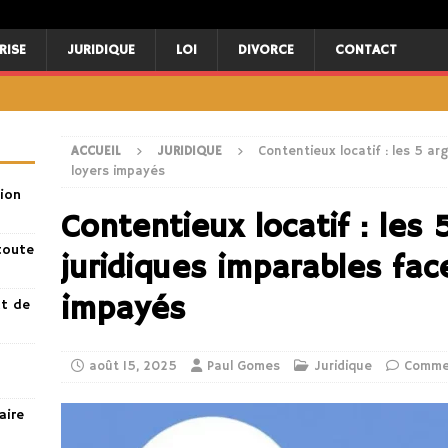
RISE
JURIDIQUE
LOI
DIVORCE
CONTACT
ACCUEIL
JURIDIQUE
Contentieux locatif : les 5 a
loyers impayés
ion
Contentieux locatif : les
toute
juridiques imparables fac
impayés
nt de
août 15, 2025
Paul Gomes
Juridique
Comme
aire