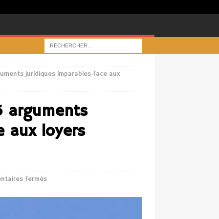
rguments juridiques imparables face aux
 5 arguments
e aux loyers
ntaires fermés