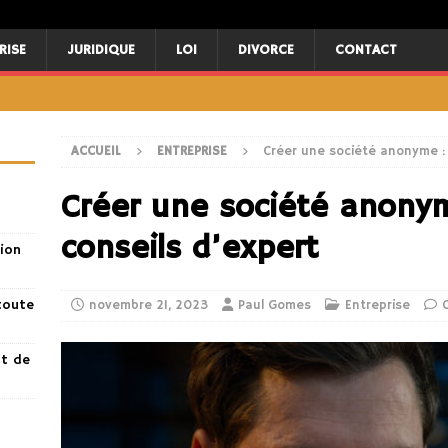
RISE
JURIDIQUE
LOI
DIVORCE
CONTACT
ACCUEIL
ENTREPRISE
Créer une société anonyme : 
Créer une société anonym
conseils d’expert
ion
toute
novembre 21, 2023
Paul Gomes
Entreprise
nt de