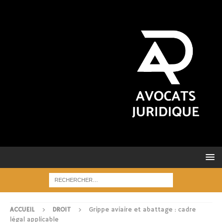
ACCUEIL
DROIT
Grippe aviaire et abattage : cadre
légal applicable