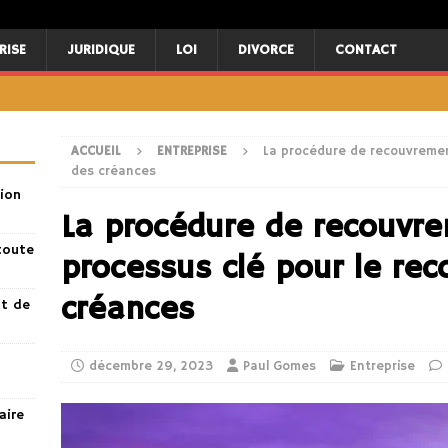
RISE
JURIDIQUE
LOI
DIVORCE
CONTACT
ACCUEIL
ENTREPRISE
La procédure de recouvremen
des créances
ion
La procédure de recouvre
toute
processus clé pour le re
créances
nt de
décembre 29, 2023
Paul Gomes
Entreprise
aire