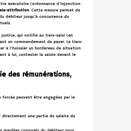
itre exécutoire (ordonnance d’injonction
sie-attribution
. Cette mesure permet de
 du débiteur jusqu’à concurrence du
tuels.
justice, qui notifie au tiers-saisi (en
enant un commandement de payer. Le tiers-
er à l’huissier un bordereau de situation
nt à lui, contester la saisie devant le
sie des rémunérations,
on forcée peuvent être engagées par le
r directement une partie du salaire du
ens meubles corporels du débiteur pour