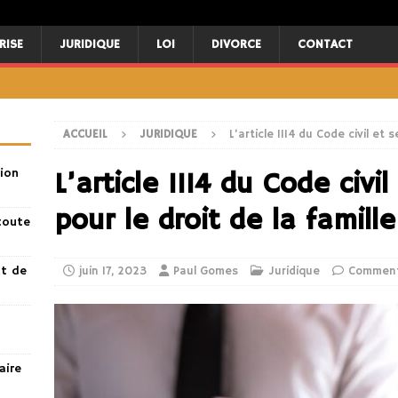
RISE
JURIDIQUE
LOI
DIVORCE
CONTACT
ACCUEIL
JURIDIQUE
L’article 1114 du Code civil et 
ion
L’article 1114 du Code civi
pour le droit de la famille
toute
nt de
juin 17, 2023
Paul Gomes
Juridique
Comment
aire