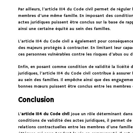
Par ailleurs, l’article 1114 du Code civil permet de réguler
membres d’une même famille. En imposant des conditions 
actes juridiques puissent être conclus sur la base de rap
ainsi une certaine équité au sein des familles.
L’article 1114 du Code civil a également pour conséquenc
des majeurs protégés à contracter. En limitant leur capa
ces personnes vulnérables contre les risques d’abus ou d
Enfin, en posant comme condition de validité la licéité
juridiques, l’article 1114 du Code civil contribue à assure
au sein des familles. Il empêche ainsi que des engagemen
bonnes mœurs puissent être conclus entre les membres 
Conclusion
L’
article 1114 du Code civil
joue un rôle déterminant dans
conditions de validité des actes juridiques, il permet de 
relations contractuelles entre les membres d’une famille