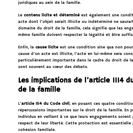
juridiques au sein de la famille.
Le
contenu licite et déterminé
est également une conditi
acte dont l’objet serait illicite ou indéterminé ne saura
domaine du droit de la famille, cela signifie que les e
même famille doivent respecter la légalité et être suffi
Enfin, la
cause licite
est une condition sine qua non pour q
cause d’un acte est illicite, l’acte en lui-même sera co
particulièrement importante dans le cadre du droit de la
sont souvent au cœur des débats.
Les implications de l’article 1114 d
de la famille
L’
article 1114 du Code civil
, en posant ces quatre conditio
répercussions importantes sur le droit de la famille. En p
individus en veillant à ce que leurs engagements soient 
respect de leur liberté. Cette protection est essentielle 
cohésion familiale.