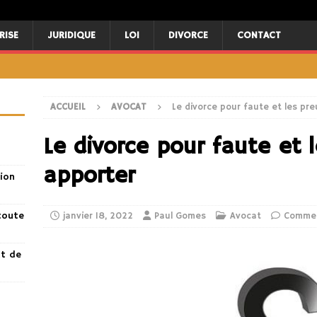
RISE
JURIDIQUE
LOI
DIVORCE
CONTACT
ACCUEIL
AVOCAT
Le divorce pour faute et les pr
Le divorce pour faute et 
apporter
ion
toute
janvier 18, 2022
Paul Gomes
Avocat
Commen
nt de