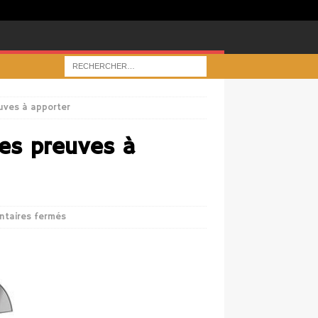
euves à apporter
les preuves à
taires fermés