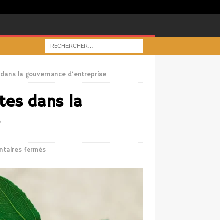
s dans la gouvernance d’entreprise
stes dans la
e
taires fermés