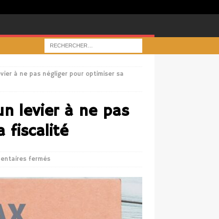
evier à ne pas négliger pour optimiser sa
un levier à ne pas
 fiscalité
ntaires fermés