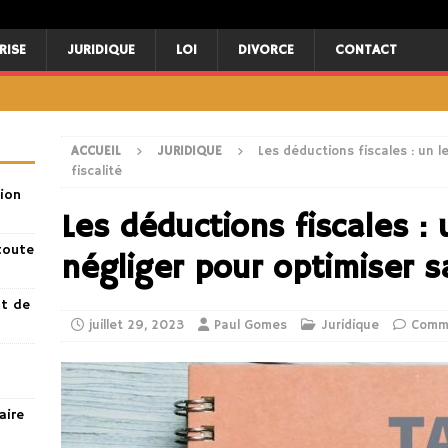
RISE
JURIDIQUE
LOI
DIVORCE
CONTACT
ACCUEIL
JURIDIQUE
Les déductions fiscales : un l
fiscalité
ion
Les déductions fiscales : 
toute
négliger pour optimiser sa
nt de
juillet 29, 2023
Paul Gomes
Juridique
Comme
aire