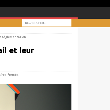
ur réglementation
il et leur
ires fermés