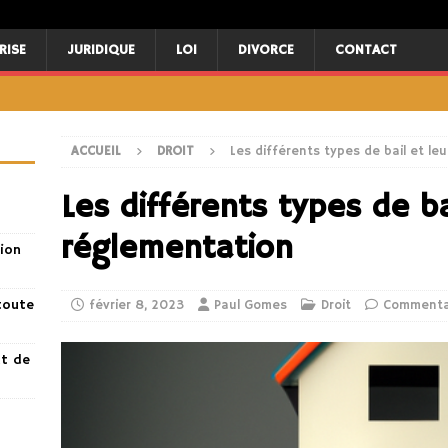
RISE
JURIDIQUE
LOI
DIVORCE
CONTACT
ACCUEIL
DROIT
Les différents types de bail et le
Les différents types de ba
réglementation
ion
toute
février 8, 2023
Paul Gomes
Droit
Commenta
nt de