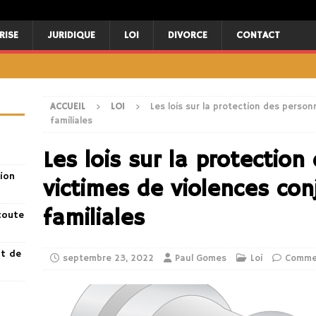
RISE
JURIDIQUE
LOI
DIVORCE
CONTACT
ACCUEIL
LOI
Les lois sur la protection des perso
familiales
Les lois sur la protectio
ion
victimes de violences con
familiales
toute
nt de
septembre 23, 2022
Paul Gomes
Loi
Comme