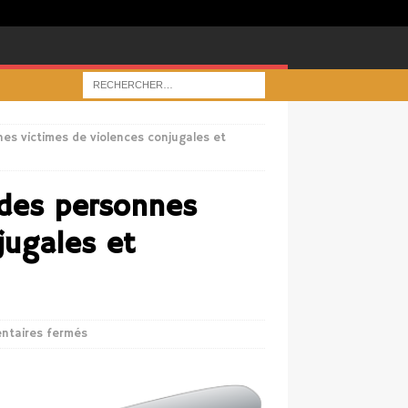
nnes victimes de violences conjugales et
n des personnes
jugales et
ntaires fermés