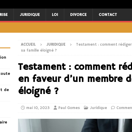
RISE
JURIDIQUE
LOI
DIVORCE
CONTACT
ACCUEIL
JURIDIQUE
Testament : comment rédiger
sa famille éloigné ?
ion
Testament : comment réd
toute
en faveur d’un membre de
éloigné ?
nt de
mai 10, 2023
Paul Gomes
Juridique
Comment
aire