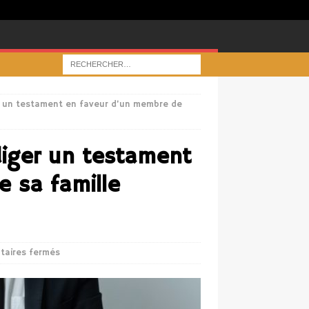
 un testament en faveur d’un membre de
iger un testament
 sa famille
aires fermés