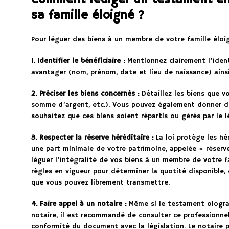
sa famille éloigné ?
Pour léguer des biens à un membre de votre famille éloign
1. Identifier le bénéficiaire :
Mentionnez clairement l’iden
avantager (nom, prénom, date et lieu de naissance) ains
2. Préciser les biens concernés :
Détaillez les biens que vo
somme d’argent, etc.). Vous pouvez également donner de
souhaitez que ces biens soient répartis ou gérés par le l
3. Respecter la réserve héréditaire :
La loi protège les hér
une part minimale de votre patrimoine, appelée « réserv
léguer l’intégralité de vos biens à un membre de votre f
règles en vigueur pour déterminer la quotité disponible, 
que vous pouvez librement transmettre.
4. Faire appel à un notaire :
Même si le testament olograp
notaire, il est recommandé de consulter ce professionnel 
conformité du document avec la législation. Le notaire