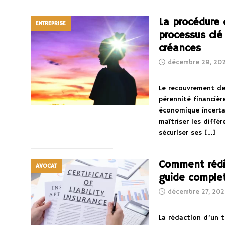
La procédure 
ENTREPRISE
processus clé
créances
décembre 29, 20
Le recouvrement de
pérennité financièr
économique incertai
maîtriser les diff
sécuriser ses
[…]
Comment rédi
AVOCAT
guide comple
décembre 27, 202
La rédaction d’un 