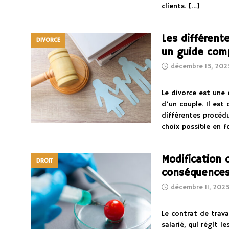
clients.
[…]
Les différente
DIVORCE
un guide com
décembre 13, 202
Le divorce est une 
d’un couple. Il est
différentes procédu
choix possible en 
Modification d
DROIT
conséquence
décembre 11, 202
Le contrat de trava
salarié, qui régit l