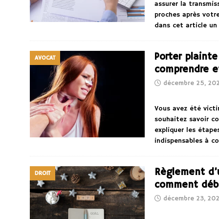
assurer la transmis
proches après votre
dans cet article u
Porter plaint
AVOCAT
comprendre et
décembre 25, 20
Vous avez été vict
souhaitez savoir c
expliquer les étape
indispensables à co
Règlement d’u
DROIT
comment déblo
décembre 23, 20