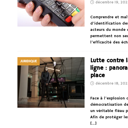
décembre 19, 202
Comprendre et maît
d’identification de
acteurs du monde de
permettent non seu
l’efficacité des é
Lutte contre 
JURIDIQUE
ligne : panor
place
décembre 18, 202
Face à l’explosion
démocratisation de
un véritable fléau 
Afin de protéger le
[…]