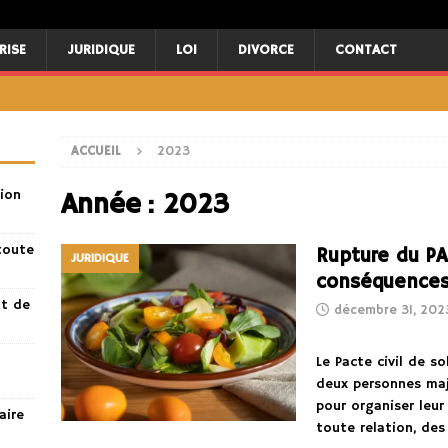
RISE
JURIDIQUE
LOI
DIVORCE
CONTACT
ACCUEIL
2023
ion
Année :
2023
toute
Rupture du PA
JURIDIQUE
conséquences 
nt de
décembre 31, 202
Le Pacte civil de s
deux personnes maj
pour organiser leu
aire
toute relation, de