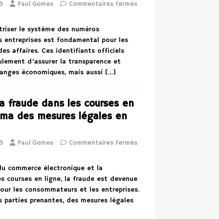
3
Paul Gomes
Commentaires fermés
riser le système des numéros
s entreprises est fondamental pour les
s affaires. Ces identifiants officiels
lement d’assurer la transparence et
changes économiques, mais aussi
[…]
la fraude dans les courses en
ama des mesures légales en
3
Paul Gomes
Commentaires fermés
 du commerce électronique et la
s courses en ligne, la fraude est devenue
pour les consommateurs et les entreprises.
s parties prenantes, des mesures légales