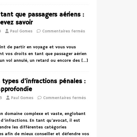
 tant que passagers aériens :
evez savoir
3
Paul Gomes
Commentaires fermés
int de partir en voyage et vous vous
t vos droits en tant que passager aérien
 un vol annulé, un retard ou encore des
[…]
 types d’infractions pénales :
approfondie
3
Paul Gomes
Commentaires fermés
 un domaine complexe et vaste, englobant
’infractions. En tant qu’avocat, il est
endre les différentes catégories
es afin de mieux conseiller et défendre vos